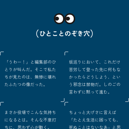
（
）
ひとことのぞき穴
「うわー！」と編集部のひ
坂巡りにおいて、これだけ
とりが叫んだ。そこで私た
苦労して登った先に何もな
ちが見たのは、無惨に壊れ
かったらどうしよう、とい
たふたつの像だった。
う邪念は禁物だ。しのごの
言わずに黙って進む。
まさか役場でこんな気持ち
ちょっと大げさに言えば
になるとは。そんな不意打
「たとえ生活に困っても、
ちに、思わず心が動く。
死ぬことはないなあ」と思