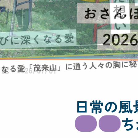
くなる愛「茂来山」に通う人々の胸に
山
日常の風
ち