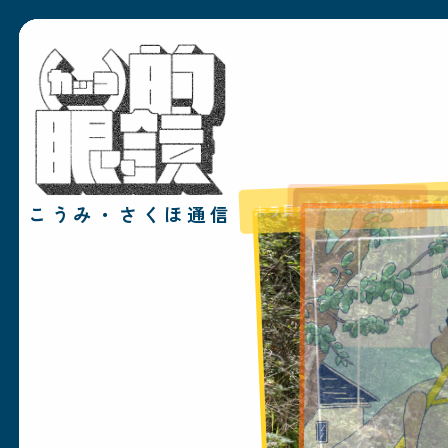
ホラ貝を吹く人や空砲を打
こうみ・さくほ通信