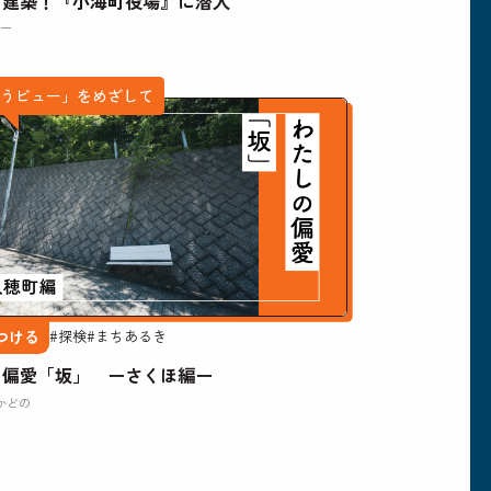
け建築！『小海町役場』に潜入
ー
ほうビュー」をめざして
つける
#探検
#まちあるき
の偏愛「坂」 ーさくほ編ー
かどの