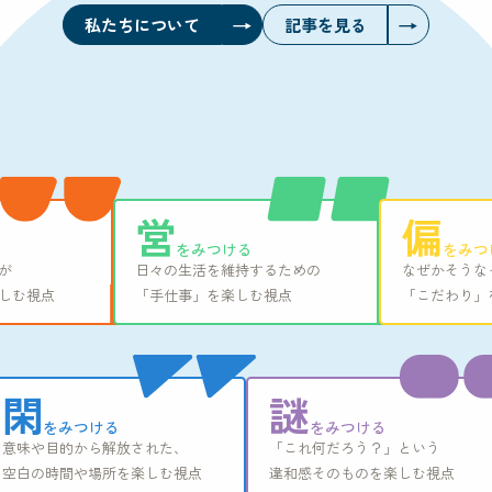
→
→
私たちについて
記事を見る
営
偏
をみつける
をみつ
が
日々の生活を維持するための
なぜかそうな
しむ視点
「手仕事」を楽しむ視点
「こだわり」
→
→
閑
謎
をみつける
をみつける
意味や目的から解放された、
「これ何だろう？」という
空白の時間や場所を楽しむ視点
違和感そのものを楽しむ視点
→