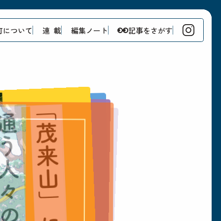
町について
連 載
編集ノート
記事をさがす