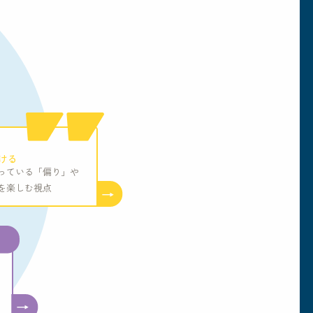
ける
っている「偏り」や
を楽しむ視点
→
→