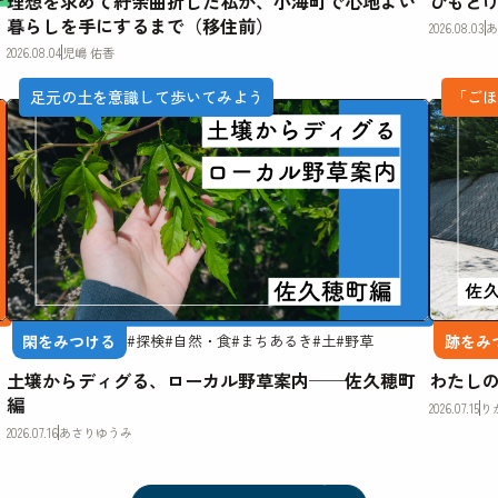
理想を求めて紆余曲折した私が、小海町で心地よい
ひもと
暮らしを手にするまで（移住前）
2026.08.03
あ
2026.08.04
児嶋 佑香
足元の土を意識して歩いてみよう
「ご
閑をみつける
跡をみ
#探検
#自然・食
#まちあるき
#土
#野草
土壌からディグる、ローカル野草案内──佐久穂町
わたし
編
2026.07.15
り
2026.07.16
あさりゆうみ