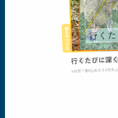
偏をみつける
行くたびに深
#自然・食
#山あるき
#茂来