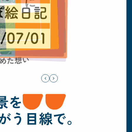
秘めた想い
景を
がう目線で。