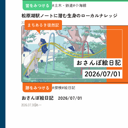
営をみつける
#土木・鉄道
#小海線
松原湖駅ノートに潜む生身のローカルナレッジ
2026.08.06
りかどの
まちあるき徒然記
跡をみつける
#探検
#絵日記
おさんぽ絵日記 2026/07/01
2026.07.30
あー