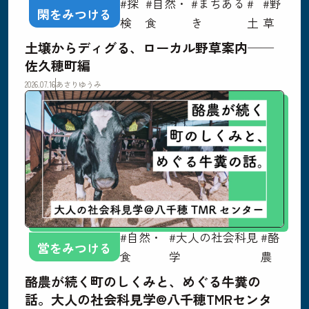
#探
#自然・
#まちある
#
#野
閑をみつける
検
食
き
土
草
土壌からディグる、ローカル野草案内──
佐久穂町編
2026.07.16
あさりゆうみ
#自然・
#大人の社会科見
#酪
営をみつける
食
学
農
酪農が続く町のしくみと、めぐる牛糞の
話。大人の社会科見学@八千穂TMRセンタ