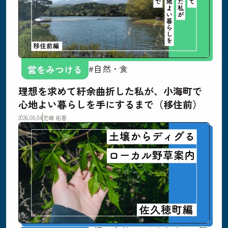
#自然・食
営をみつける
理想を求めて紆余曲折した私が、小海町で
心地よい暮らしを手にするまで（移住前）
2026.08.04
児嶋 佑香