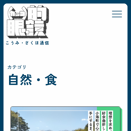
こうみ・さくほ通信
視点
（跡）
（営）
（偏）
（閑）
（謎）
カテゴリ
カテゴリ
自然・食
土木・鉄道
探検
文化・芸術
自然・食
地域
佐久穂
小海