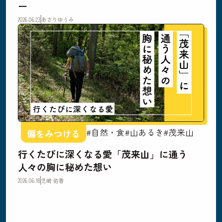
ー
2026.06.23
あさりゆうみ
#自然・食
#山あるき
#茂来山
偏をみつける
行くたびに深くなる愛「茂来山」に通う
人々の胸に秘めた想い
2026.06.18
児嶋 佑香