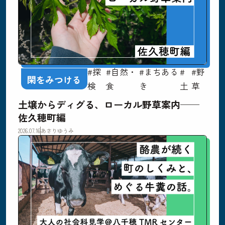
#探
#自然・
#まちある
#
#野
閑をみつける
検
食
き
土
草
土壌からディグる、ローカル野草案内──
佐久穂町編
2026.07.16
あさりゆうみ