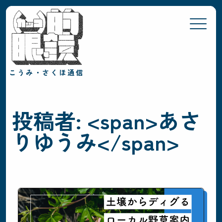
こうみ・さくほ通信
視点
（跡）
（営）
（偏）
（閑）
（謎）
投稿者: <span>あさ
カテゴリ
りゆうみ</span>
土木・鉄道
探検
文化・芸術
自然・食
地域
佐久穂
小海