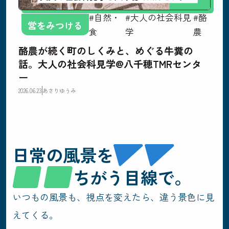
#自然・
#大人の社会科見
#酪
営をみつける
食
学
農
酪農が続く町のしくみと、めぐる牛糞の
話。大人の社会科見学@八千穂TMRセンタ
ー
2026.06.23
あさりゆうみ
日常の風景を
ちがう目線で。
いつもの風景も、視点を変えたら、違う景色に見
えてくる。