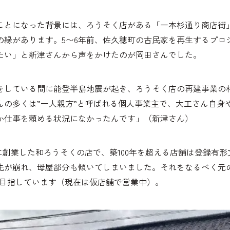
ことになった背景には、ろうそく店がある「一本杉通り商店街
の縁があります。5〜6年前、佐久穂町の古民家を再生するプロ
たい」と新津さんから声をかけたのが岡田さんでした。
をしている間に能登半島地震が起き、ろうそく店の再建事業の
んの多くは”一人親方”と呼ばれる個人事業主で、大工さん自身
か仕事を頼める状況になかったんです」（新津さん）
2年に創業した和ろうそくの店で、築100年を超える店舗は登録有
が崩れ、母屋部分も傾いてしまいました。それをなるべく元の状
を目指しています（現在は仮店舗で営業中）。