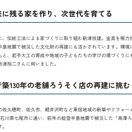
来に残る家を作り、次世代を育てる
に、伝統工法による家づくりに取り組む新津技建。金具を極力
半島地震で被災した文化財の再建にも活かされています。環境
もと、若手大工の育成や地域の子どもたちの学びの場づくりに
新津裕二さんに伺いました。
築130年の老舗ろうそく店の再建に挑む
の佐久穂町、佐久市、軽井沢町など東信地域の新築やリフォー
らは石川県七尾市に通い、前年の能登半島地震で被災した「高澤
す。