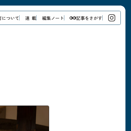
町について
連 載
編集ノート
記事をさがす